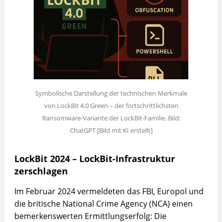
Symbolische Darstellung der technischen Merkmale
von LockBit 4.0 Green – der fortschrittlichsten
Ransomware-Variante der LockBit-Familie. Bild:
ChatGPT [Bild mit KI erstellt]
LockBit 2024 – LockBit-Infrastruktur
zerschlagen
Im Februar 2024 vermeldeten das FBI, Europol und
die britische National Crime Agency (NCA) einen
bemerkenswerten Ermittlungserfolg: Die