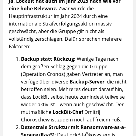
Ja, LockBit hat auch im Jahr 2025 nach wie vor
eine hohe Relevanz.
Zwar wurde die
Hauptinfrastruktur im Jahr 2024 durch eine
internationale Strafverfolgungsaktion massiv
geschwächt, aber die Gruppe gilt nicht als
vollständig zerschlagen. Dafür sprechen mehrere
Faktoren:
Backup statt Rückzug:
Wenige Tage nach
dem großen Schlag gegen die Gruppe
(Operation Cronos) gaben Vertreter an, man
verfüge über diverse
Backup-Server
, die nicht
betroffen seien. Mehreres deutet darauf hin,
dass LockBit selbst heute zumindest teilweise
wieder aktiv ist – wenn auch geschwächt. Der
mutmaßliche
LockBit-Chef
Dmitrij
Choroschew ist zudem noch auf freiem Fuß.
Dezentrale Struktur mit Ransomware-as-a-
Service (RaaS):
Das LockBit-Ökosystem ist