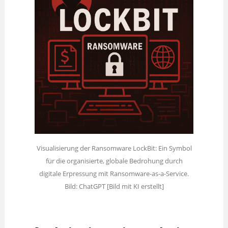
Visualisierung der Ransomware LockBit: Ein Symbol
für die organisierte, globale Bedrohung durch
digitale Erpressung mit Ransomware-as-a-Service.
Bild: ChatGPT [Bild mit KI erstellt]