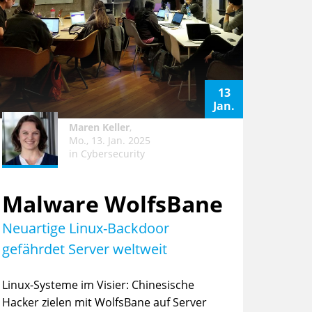
13
Jan.
Maren Keller
,
Mo., 13. Jan. 2025
in
Cybersecurity
Malware WolfsBane
Neuartige Linux-Backdoor
gefährdet Server weltweit
Linux-Systeme im Visier: Chinesische
Hacker zielen mit WolfsBane auf Server