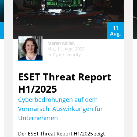
11
.
Aug.
Maren Keller
,
Mo., 11. Aug. 2025
in
Cybersecurity
ESET Threat Report
H1/2025
Cyberbedrohungen auf dem
Vormarsch: Auswirkungen für
Unternehmen
Der ESET Threat Report H1/2025 zeigt