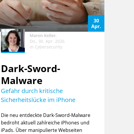
30
Apr.
Maren Keller
,
Do., 30. Apr. 2026
in
Cybersecurity
Dark-Sword-
Malware
Gefahr durch kritische
Sicherheitslücke im iPhone
Die neu entdeckte Dark-Sword-Malware
bedroht aktuell zahlreiche iPhones und
iPads. Über manipulierte Webseiten