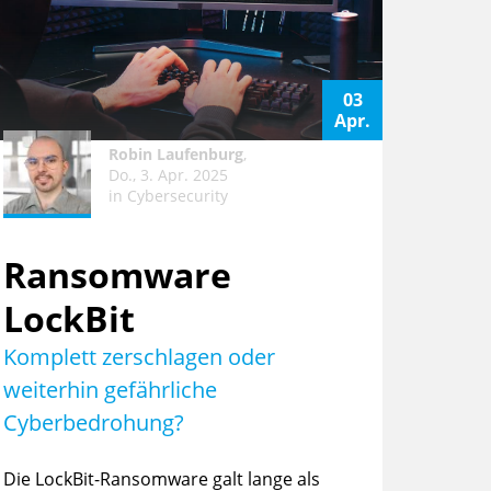
03
Apr.
Robin Laufenburg
,
Do., 3. Apr. 2025
in
Cybersecurity
Ransomware
LockBit
Komplett zerschlagen oder
weiterhin gefährliche
Cyberbedrohung?
Die LockBit-Ransomware galt lange als