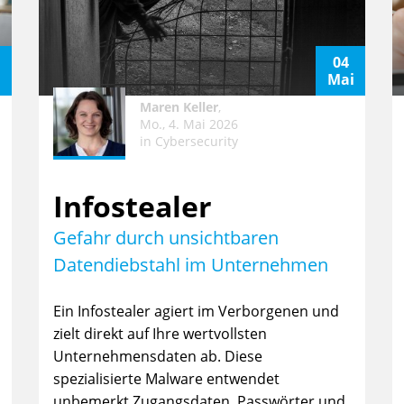
04
i
Mai
Maren Keller
,
Mo., 4. Mai 2026
in
Cybersecurity
Infostealer
Gefahr durch unsichtbaren
Datendiebstahl im Unternehmen
Ein Infostealer agiert im Verborgenen und
zielt direkt auf Ihre wertvollsten
Unternehmensdaten ab. Diese
spezialisierte Malware entwendet
unbemerkt Zugangsdaten, Passwörter und