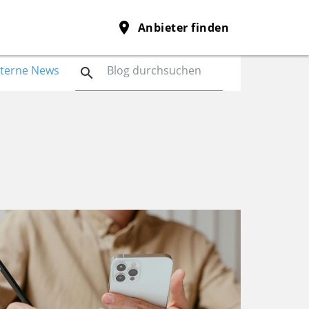
place
Anbieter finden
nterne News
