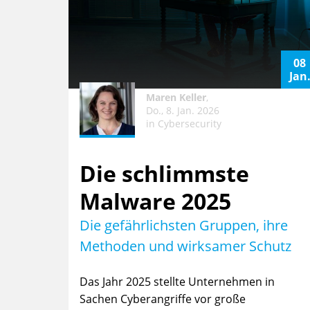
08
Jan
Maren Keller
,
Do., 8. Jan. 2026
in
Cybersecurity
Die schlimmste
Malware 2025
Die gefährlichsten Gruppen, ihre
Methoden und wirksamer Schutz
Das Jahr 2025 stellte Unternehmen in
Sachen Cyberangriffe vor große