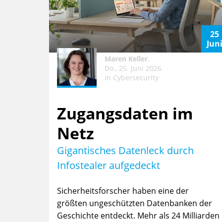
25
Jun
Maren Keller
,
Do., 25. Juni 2026
in
Cybersecurity
Zugangsdaten im
Netz
Gigantisches Datenleck durch
Infostealer aufgedeckt
Sicherheitsforscher haben eine der
größten ungeschützten Datenbanken der
Geschichte entdeckt. Mehr als 24 Milliarden