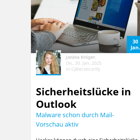
30
Jan
Janina Kröger
,
Do., 30. Jan. 2025
in
Cybersecurity
Sicherheitslücke in
Outlook
Malware schon durch Mail-
Vorschau aktiv