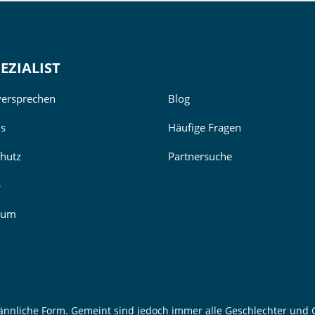
EZIALIST
versprechen
Blog
ns
Häufige Fragen
hutz
Partnersuche
p
sum
ännliche Form. Gemeint sind jedoch immer alle Geschlechter und G