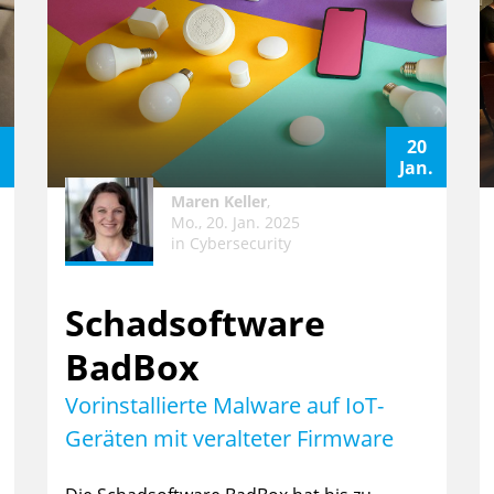
20
.
Jan.
Maren Keller
,
Mo., 20. Jan. 2025
in
Cybersecurity
Schadsoftware
BadBox
Vorinstallierte Malware auf IoT-
Geräten mit veralteter Firmware