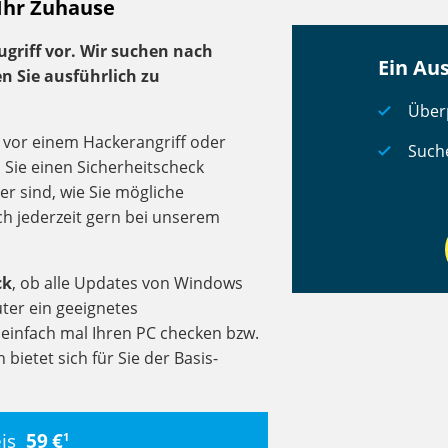
 Ihr Zuhause
riff vor. Wir suchen nach
Ein Au
n Sie ausführlich zu
Über
 vor einem Hackerangriff oder
Such
n Sie einen Sicherheitscheck
er sind, wie Sie mögliche
ich jederzeit gern bei unserem
ck
, ob alle Updates von Windows
er ein geeignetes
e einfach mal Ihren PC checken bzw.
bietet sich für Sie der Basis-
eis
59 €
1