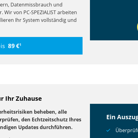
lern, Datenmissbrauch und
or. Wir von PC-SPEZIALIST arbeiten
lieren Ihr System vollständig und
eis
89 €
1
ür Ihr Zuhause
rheitsrisiken beheben, alle
Ein Auszu
rprüfen, den Echtzeitschutz Ihres
endigen Updates durchführen.
Überprüf