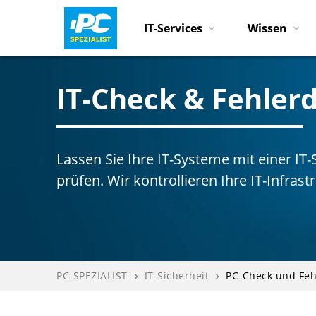
IT-Services
Wissen
IT-Check & Fehler
Lassen Sie Ihre IT-Systeme mit einer IT
prüfen. Wir kontrollieren Ihre IT-Infras
PC-SPEZIALIST
IT-Sicherheit
PC-Check und Feh
navigate_next
navigate_next