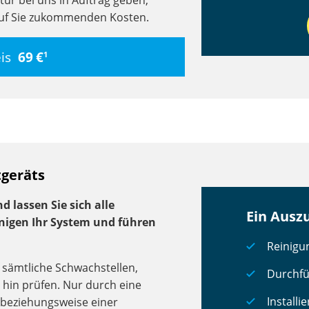
ur bei uns in Auftrag geben,
auf Sie zukommenden Kosten.
eis
69 €
1
tgeräts
 lassen Sie sich alle
Ein Ausz
inigen Ihr System und führen
Reinigu
 sämtliche Schwachstellen,
Durchfü
 hin prüfen. Nur durch eine
Install
beziehungsweise einer