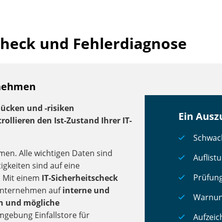
Check und Fehlerdiagnose
rnehmen
lücken und -risiken
Ein Ausz
ollieren den Ist-Zustand Ihrer IT-
Schwach
men. Alle wichtigen Daten sind
Auflist
igkeiten sind auf eine
Prüfung
. Mit einem
IT-Sicherheitscheck
r Unternehmen auf
interne und
Warnung
en und mögliche
-Umgebung Einfallstore für
Aufzeic