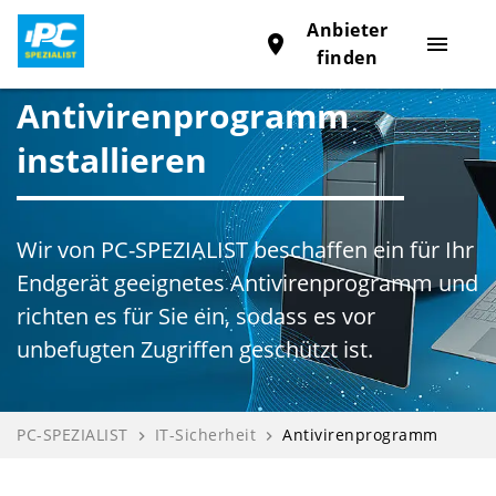
Anbieter
place
menu
finden
Antivirenprogramm
installieren
Wir von PC-SPEZIALIST beschaffen ein für Ihr
Endgerät geeignetes Antivirenprogramm und
richten es für Sie ein, sodass es vor
unbefugten Zugriffen geschützt ist.
PC-SPEZIALIST
IT-Sicherheit
Antivirenprogramm
navigate_next
navigate_next