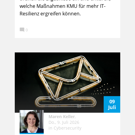
welche Maßnahmen KMU für mehr IT-
Resilienz ergreifen können.

0
09
Juli
Maren Keller
,
Do., 9. Juli 2026
in
Cybersecurity