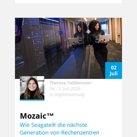
02
Juli
Theresa Twillemeier
,
Do., 2. Juli 2026
in
Digitalisierung
Mozaic™
Wie Seagate® die nächste
Generation von Rechenzentren