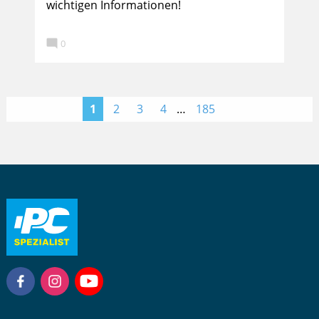
wichtigen Informationen!

0
>
1
2
3
4
…
185