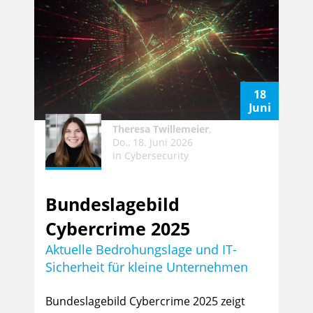
18
Juni
Theresa Twillemeier
,
Do., 18. Juni 2026
in
Cybersecurity
Bundeslagebild
Cybercrime 2025
Aktuelle Bedrohungslage und IT-
Sicherheit für kleine Unternehmen
Bundeslagebild Cybercrime 2025 zeigt