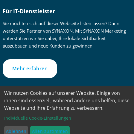
Für IT-Dienstleister
Sie möchten sich auf dieser Webseite listen lassen? Dann
werden Sie Partner von SYNAXON. Mit SYNAXON Marketing
unterstützen wir Sie dabei, Ihre lokale Sichtbarkeit
auszubauen und neue Kunden zu gewinnen.
Mehr erfahren
Wir nutzen Cookies auf unserer Website. Einige von
Zur besseren Lesbarkeit verwenden wir im Text die männliche
ihnen sind essenziell, während andere uns helfen, diese
Form. Gemeint sind jedoch immer alle Geschlechter und
Webseite und Ihre Erfahrung zu verbessern.
Geschlechtsidentitäten.
Individuelle Cookie-Einstellungen
PC-SPEZIALIST – Ein Service der ©SYNAXON AG – Alle
Rechte vorbehalten
Ablehnen
Allen zustimmen