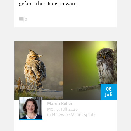
gefährlichen Ransomware.

0
06
Juli
Maren Keller
,
Mo., 6. Juli 2026
in
Netzwerk/Arbeitsplatz