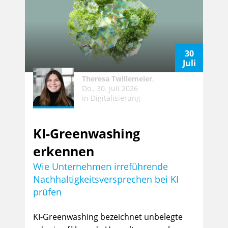
30
Juli
Theresa Twillemeier
,
Do., 30. Juli 2026
in
Digitalisierung
KI-Greenwashing
erkennen
Wie Unternehmen irreführende
Nachhaltigkeitsversprechen bei KI
prüfen
KI-Greenwashing bezeichnet unbelegte