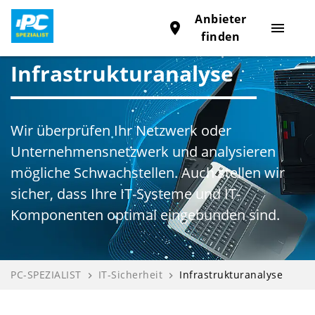
Anbieter
place
menu
finden
Infrastrukturanalyse
Wir überprüfen Ihr Netzwerk oder
Unternehmensnetzwerk und analysieren
mögliche Schwachstellen. Auch stellen wir
sicher, dass Ihre IT-Systeme und IT-
Komponenten optimal eingebunden sind.
PC-SPEZIALIST
IT-Sicherheit
Infrastrukturanalyse
navigate_next
navigate_next