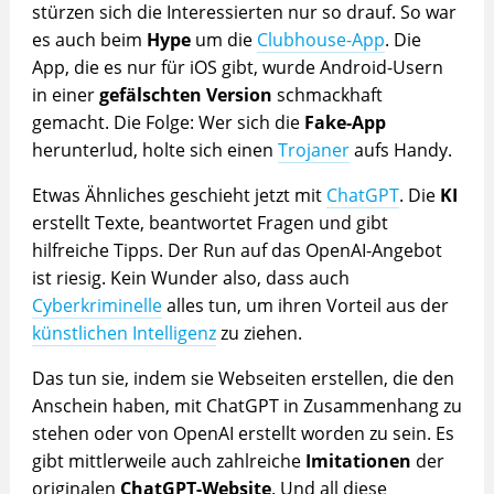
stürzen sich die Interessierten nur so drauf. So war
es auch beim
Hype
um die
Clubhouse-App
. Die
App, die es nur für iOS gibt, wurde Android-Usern
in einer
gefälschten Version
schmackhaft
gemacht. Die Folge: Wer sich die
Fake-App
herunterlud, holte sich einen
Trojaner
aufs Handy.
Etwas Ähnliches geschieht jetzt mit
ChatGPT
. Die
KI
erstellt Texte, beantwortet Fragen und gibt
hilfreiche Tipps. Der Run auf das OpenAI-Angebot
ist riesig. Kein Wunder also, dass auch
Cyberkriminelle
alles tun, um ihren Vorteil aus der
künstlichen Intelligenz
zu ziehen.
Das tun sie, indem sie Webseiten erstellen, die den
Anschein haben, mit ChatGPT in Zusammenhang zu
stehen oder von OpenAI erstellt worden zu sein. Es
gibt mittlerweile auch zahlreiche
Imitationen
der
originalen
ChatGPT-Website
. Und all diese