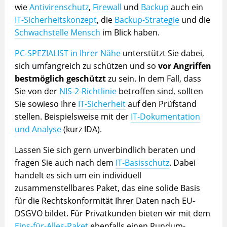
wie
Antivirenschutz
,
Firewall
und
Backup
auch ein
IT-Sicherheitskonzept
, die
Backup-Strategie
und die
Schwachstelle Mensch
im Blick haben.
PC-SPEZIALIST in Ihrer Nähe
unterstützt Sie dabei,
sich umfangreich zu schützen und so
vor Angriffen
bestmöglich geschützt
zu sein. In dem Fall, dass
Sie von der
NIS-2-Richtlinie
betroffen sind, sollten
Sie sowieso Ihre
IT-Sicherheit
auf den Prüfstand
stellen. Beispielsweise mit der
IT-Dokumentation
und Analyse
(kurz IDA).
Lassen Sie sich gern unverbindlich beraten und
fragen Sie auch nach dem
IT-Basisschutz
. Dabei
handelt es sich um ein individuell
zusammenstellbares Paket, das eine solide Basis
für die Rechtskonformität Ihrer Daten nach EU-
DSGVO bildet. Für Privatkunden bieten wir mit dem
Eins-für-Alles-Paket
ebenfalls einen Rundum-