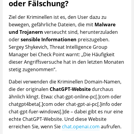
oder Fälschung?
Ziel der Kriminellen ist es, den User dazu zu
bewegen, gefährliche Dateien, die mit
Malware
und Trojanern
verseucht sind, herunterzuladen
oder
sensible Informationen
preiszugeben.
Sergey Shykevich, Threat Intelligence Group
Manager bei Check Point warnt: „Die Häufigkeit
dieser Angriffsversuche hat in den letzten Monaten
stetig zugenommen“.
Dabei verwenden die Kriminellen Domain-Namen,
die der originalen
ChatGPT-Website
durchaus
ähnlich klingt. Etwa: chat-gpt-online-pc[.]com oder
chatgpt4beta[.]com oder chat-gpt-ai-pc[.]info oder
chat-gpt-fuer-windows[.]de – dabei gibt es nur eine
echte ChatGPT-Website. Und diese Website
erreichen Sie, wenn Sie
chat.openai.com
aufrufen.