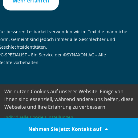
Mehr erfahren
Zur besseren Lesbarkeit verwenden wir im Text die männliche
Form. Gemeint sind jedoch immer alle Geschlechter und
Geschlechtsidentitäten.
PC-SPEZIALIST – Ein Service der ©SYNAXON AG – Alle
Rechte vorbehalten
Wir nutzen Cookies auf unserer Website. Einige von
ihnen sind essenziell, während andere uns helfen, diese
Webseite und Ihre Erfahrung zu verbessern.
Individuelle Cookie-Einstellungen

Nehmen Sie jetzt Kontakt auf
Ablehnen
Allen zustimmen