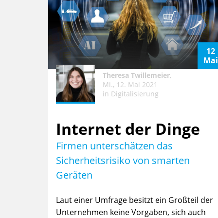
12
Ma
Theresa Twillemeier
,
Mi., 12. Mai 2021
in
Digitalisierung
Internet der Dinge
Firmen unterschätzen das
Sicherheitsrisiko von smarten
Geräten
Laut einer Umfrage besitzt ein Großteil der
Unternehmen keine Vorgaben, sich auch