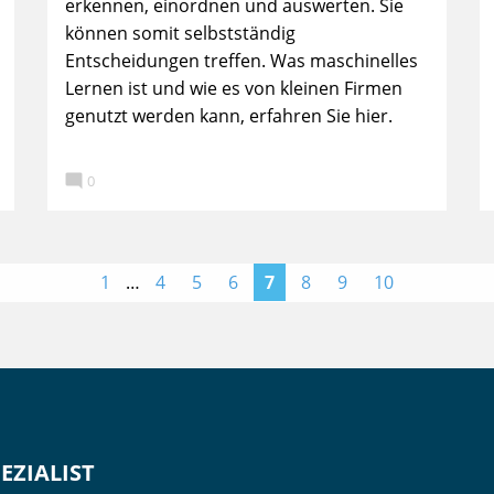
erkennen, einordnen und auswerten. Sie
können somit selbstständig
Entscheidungen treffen. Was maschinelles
Lernen ist und wie es von kleinen Firmen
genutzt werden kann, erfahren Sie hier.

0
<
>
1
…
4
5
6
7
8
9
10
EZIALIST