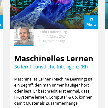
17
z
März
Robin Laufenburg
,
Mi., 17. März 2021
in
Digitalisierung
Maschinelles Lernen
So lernt künstliche Intelligenz (KI)
Maschinelles Lernen (Machine Learning) ist
ein Begriff, den man immer häufiger hört
oder liest. Er beschreibt erst einmal, dass
IT-Systeme lernen. Computer & Co. können
damit Muster als Zusammenhänge