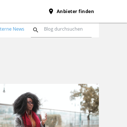
place
Anbieter finden
nterne News
