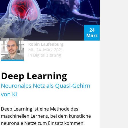
24
März
Robin Laufenburg
,
Mi., 24. März 2021
in
Digitalisierung
Deep Learning
Neuronales Netz als Quasi-Gehirn
von KI
Deep Learning ist eine Methode des
maschinellen Lernens, bei dem künstliche
neuronale Netze zum Einsatz kommen.