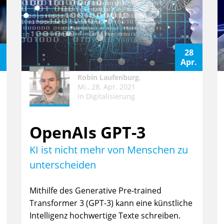
28
i
Apr.
Robin Laufenburg
,
Mi., 28. Apr. 2021
in
Digitalisierung
OpenAIs GPT-3
KI ist nicht mehr von Menschen zu
unterscheiden
Mithilfe des Generative Pre-trained
Transformer 3 (GPT-3) kann eine künstliche
Intelligenz hochwertige Texte schreiben.