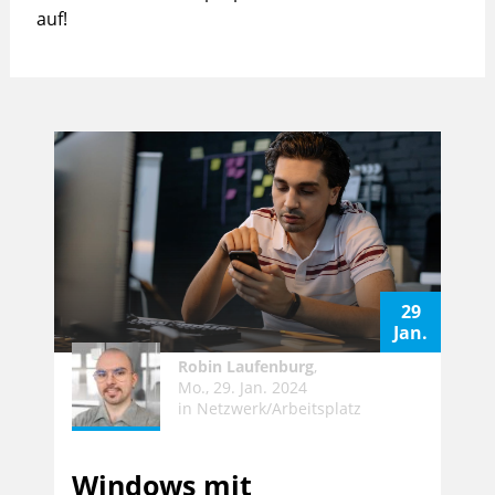
auf!
29
Jan.
Robin Laufenburg
,
Mo., 29. Jan. 2024
in
Netzwerk/Arbeitsplatz
Windows mit