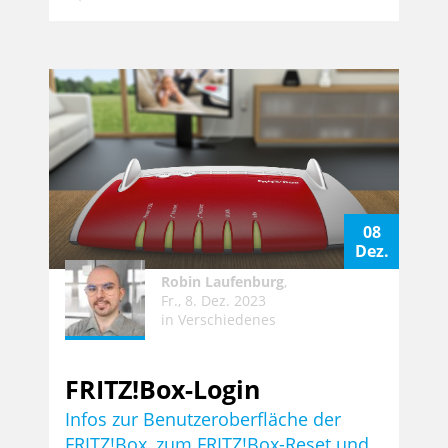
08
Dez.
Robin Laufenburg
,
Fr., 8. Dez. 2023
in
Verschiedenes
FRITZ!Box-Login
Infos zur Benutzeroberfläche der
FRITZ!Box, zum FRITZ!Box-Reset und