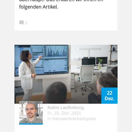
folgenden Artikel.

0
22
Dez.
Robin Laufenburg
,
Fr., 22. Dez. 2023
in
Netzwerk/Arbeitsplatz