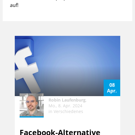
auf!
08
Apr.
Robin Laufenburg
,
Mo., 8. Apr. 2024
in
Verschiedenes
Facebook-Alternative