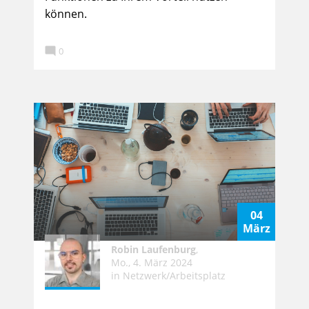
können.

0
04
März
Robin Laufenburg
,
Mo., 4. März 2024
in
Netzwerk/Arbeitsplatz