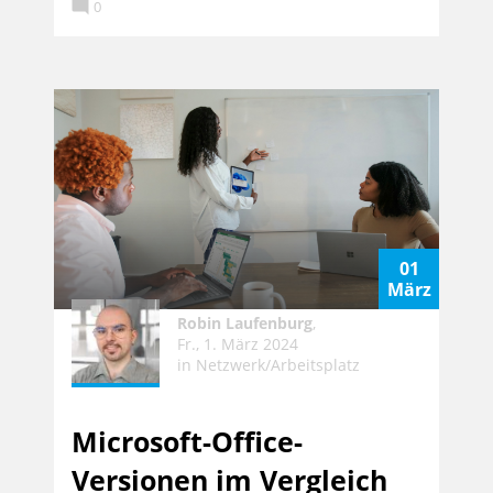

0
01
März
Robin Laufenburg
,
Fr., 1. März 2024
in
Netzwerk/Arbeitsplatz
Microsoft-Office-
Versionen im Vergleich