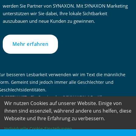
werden Sie Partner von SYNAXON. Mit SYNAXON Marketing
unterstützen wir Sie dabei, Ihre lokale Sichtbarkeit
auszubauen und neue Kunden zu gewinnen.
Mehr erfahren
Zur besseren Lesbarkeit verwenden wir im Text die männliche
Form. Gemeint sind jedoch immer alle Geschlechter und
Geschlechtsidentitäten.
PC-SPEZIALIST – Ein Service der ©SYNAXON AG – Alle
Wir nutzen Cookies auf unserer Website. Einige von
Rechte vorbehalten
ihnen sind essenziell, während andere uns helfen, diese
Webseite und Ihre Erfahrung zu verbessern.
Individuelle Cookie-Einstellungen