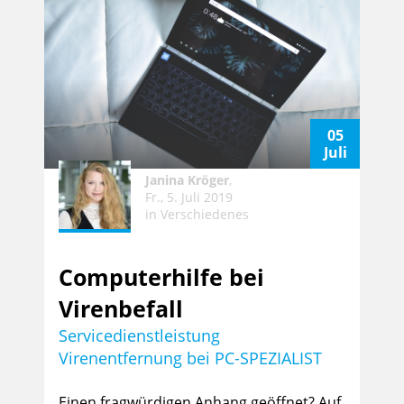
05
Juli
Janina Kröger
,
Fr., 5. Juli 2019
in
Verschiedenes
Computerhilfe bei
Virenbefall
Servicedienstleistung
Virenentfernung bei PC-SPEZIALIST
Einen fragwürdigen Anhang geöffnet? Auf