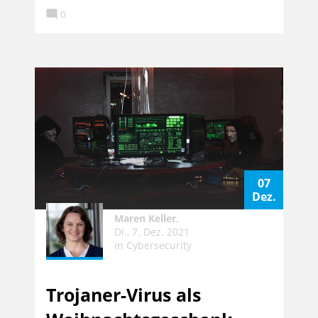

0
07
Dez.
Maren Keller
,
Di., 7. Dez. 2021
in
Cybersecurity
Trojaner-Virus als