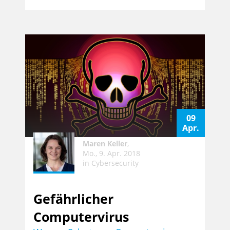
09
Apr.
Maren Keller
,
Mo., 9. Apr. 2018
in
Cybersecurity
Gefährlicher
Computervirus