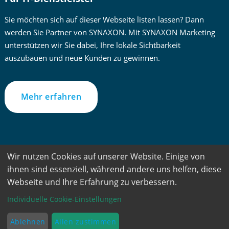
Sie möchten sich auf dieser Webseite listen lassen? Dann
werden Sie Partner von SYNAXON. Mit SYNAXON Marketing
unterstützen wir Sie dabei, Ihre lokale Sichtbarkeit
auszubauen und neue Kunden zu gewinnen.
Mehr erfahren
Zur besseren Lesbarkeit verwenden wir im Text die männliche
Wir nutzen Cookies auf unserer Website. Einige von
Form. Gemeint sind jedoch immer alle Geschlechter und
ihnen sind essenziell, während andere uns helfen, diese
Geschlechtsidentitäten.
Webseite und Ihre Erfahrung zu verbessern.
PC-SPEZIALIST – Ein Service der ©SYNAXON AG – Alle
Individuelle Cookie-Einstellungen
Rechte vorbehalten
Ablehnen
Allen zustimmen