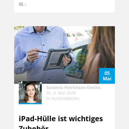

0
05
Mai
Susanna Hinrichsen-Deicke
,
Di., 5. Mai 2020
in
Verschiedenes
iPad-Hülle ist wichtiges
Zubehör