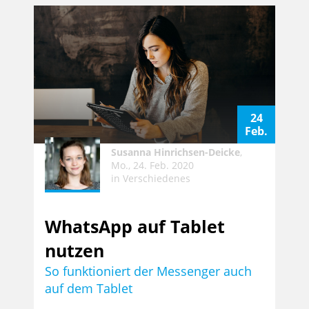
24
Feb.
Susanna Hinrichsen-Deicke
,
Mo., 24. Feb. 2020
in
Verschiedenes
WhatsApp auf Tablet
nutzen
So funktioniert der Messenger auch
auf dem Tablet