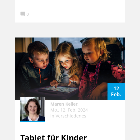

0
12
Feb.
Maren Keller
,
Mo., 12. Feb. 2024
in
Verschiedenes
Tablet für Kinder