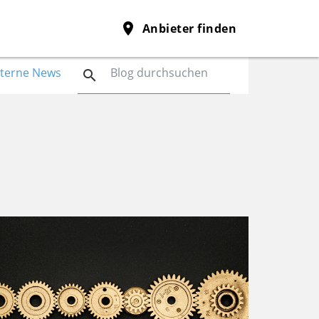
place
Anbieter finden
nterne News
