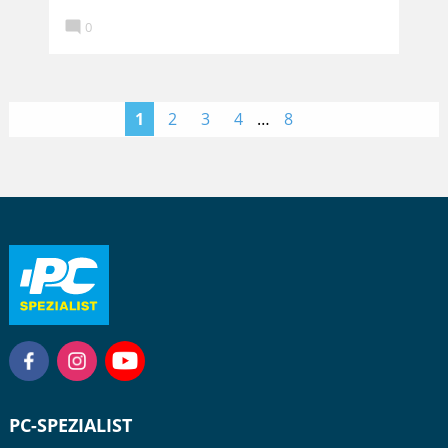

0
>
1
2
3
4
…
8
PC-SPEZIALIST