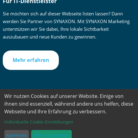
Für IT-Dienstleister
Sie möchten sich auf dieser Webseite listen lassen? Dann
werden Sie Partner von SYNAXON. Mit SYNAXON Marketing
unterstützen wir Sie dabei, Ihre lokale Sichtbarkeit
auszubauen und neue Kunden zu gewinnen.
Mehr erfahren
Zur besseren Lesbarkeit verwenden wir im Text die männliche
Wir nutzen Cookies auf unserer Website. Einige von
Form. Gemeint sind jedoch immer alle Geschlechter und
ihnen sind essenziell, während andere uns helfen, diese
Geschlechtsidentitäten.
Webseite und Ihre Erfahrung zu verbessern.
PC-SPEZIALIST – Ein Service der ©SYNAXON AG – Alle
Individuelle Cookie-Einstellungen
Rechte vorbehalten
Ablehnen
Allen zustimmen