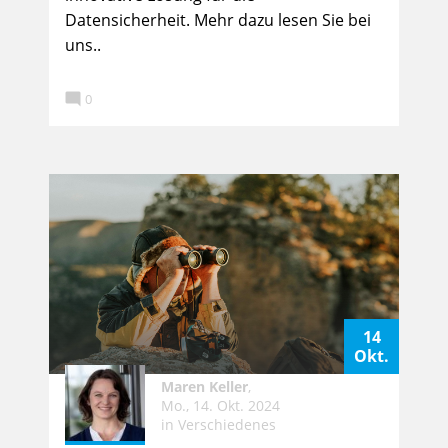
Datensicherheit. Mehr dazu lesen Sie bei
uns..

0
14
Okt.
Maren Keller
,
Mo., 14. Okt. 2024
in
Verschiedenes