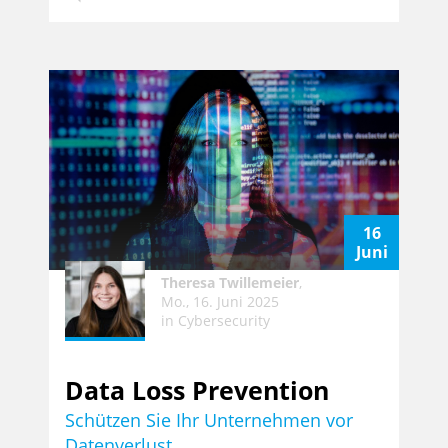
16
Juni
Theresa Twillemeier
,
Mo., 16. Juni 2025
in
Cybersecurity
Data Loss Prevention
Schützen Sie Ihr Unternehmen vor
Datenverlust