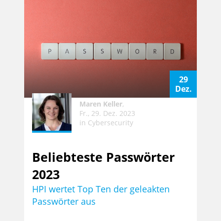
29
Dez.
Maren Keller
,
Fr., 29. Dez. 2023
in
Cybersecurity
Beliebteste Passwörter
2023
HPI wertet Top Ten der geleakten
Passwörter aus