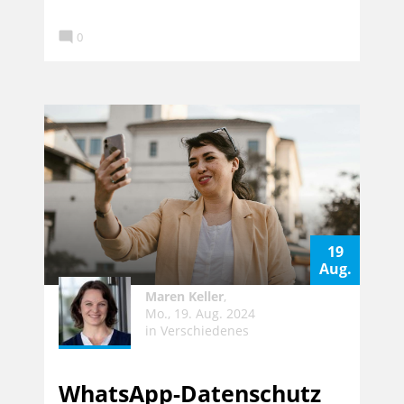

0
19
Aug.
Maren Keller
,
Mo., 19. Aug. 2024
in
Verschiedenes
WhatsApp-Datenschutz