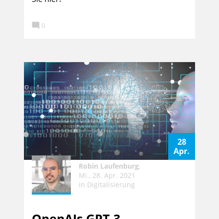

0
28
Apr.
Robin Laufenburg
,
Mi., 28. Apr. 2021
in
Digitalisierung
OpenAIs GPT-3