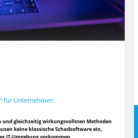
6
nd“ für Unternehmen
n und gleichzeitig wirkungsvollsten Methoden
leusen keine klassische Schadsoftware ein,
n der IT-Umgebung vorkommen.