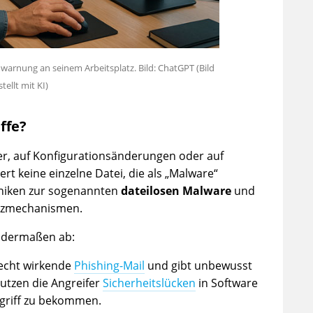
emwarnung an seinem Arbeitsplatz. Bild: ChatGPT (Bild
stellt mit KI)
ffe?
er, auf Konfigurationsänderungen oder auf
rt keine einzelne Datei, die als „Malware“
hniken zur sogenannten
dateilosen Malware
und
utzmechanismen.
gendermaßen ab:
 echt wirkende
Phishing-Mail
und gibt unbewusst
nutzen die Angreifer
Sicherheitslücken
in Software
griff zu bekommen.