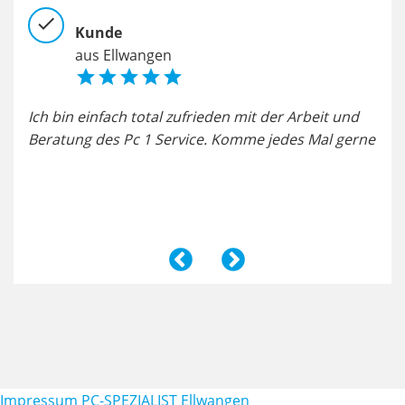
check
chec
Kunde
aus Ellwangen





nd
Ich bin einfach total zufrieden mit der Arbeit und
Sehr
.
Beratung des Pc 1 Service. Komme jedes Mal gerne
sti
Alle
Impressum PC-SPEZIALIST Ellwangen