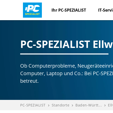
Ihr PC-SPEZIALIST
IT-Serv
PC-SPEZIALIST Ell
Ob Computerprobleme, Neugeräteeinric
Computer, Laptop und Co.: Bei PC-SPEZ
betreut.
PC-SPEZIALIST
Standorte
Baden-Württ...
El
navigate_next
navigate_next
navigate_next