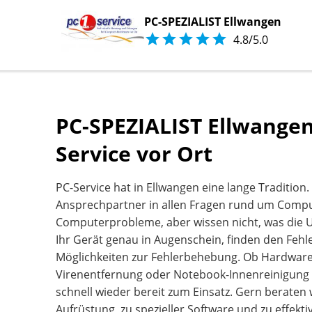
PC-SPEZIALIST Ellwangen





4.8/5.0
PC-SPEZIALIST Ellwangen:
Service vor Ort
PC-Service hat in Ellwangen eine lange Tradition. 
Ansprechpartner in allen Fragen rund um Compu
Computerprobleme, aber wissen nicht, was die 
Ihr Gerät genau in Augenschein, finden den Fehl
Möglichkeiten zur Fehlerbehebung. Ob Hardwar
Virenentfernung oder Notebook-Innenreinigung 
schnell wieder bereit zum Einsatz. Gern beraten 
Aufrüstung, zu spezieller Software und zu effekti