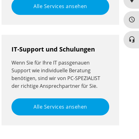
Alle Services ansehen
query_builder
headset_mic
IT-Support und Schulungen
Wenn Sie für Ihre IT passgenauen
Support wie individuelle Beratung
benötigen, sind wir von PC-SPEZIALIST
der richtige Ansprechpartner für Sie.
Alle Services ansehen