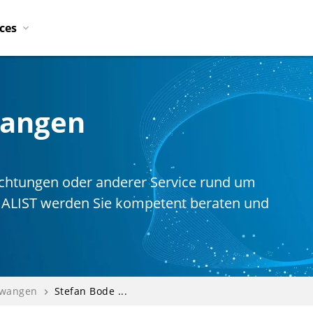
ices
wangen
htungen oder anderer Service rund um
IALIST werden Sie kompetent beraten und
lwangen
Stefan Bode ...
navigate_next