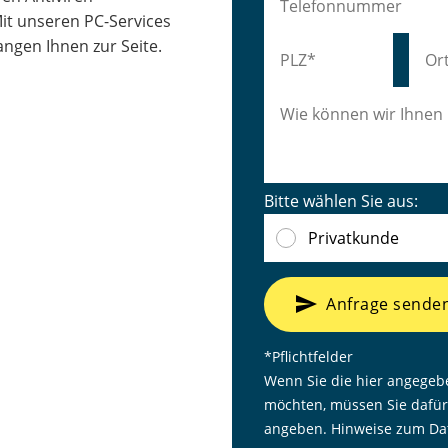
it unseren PC-Services
angen Ihnen zur Seite.
Bitte wählen Sie aus:
Privatkunde
send
Anfrage sende
*Pflichtfelder
Wenn Sie die hier angegeb
möchten, müssen Sie dafür
angeben. Hinweise zum Dat