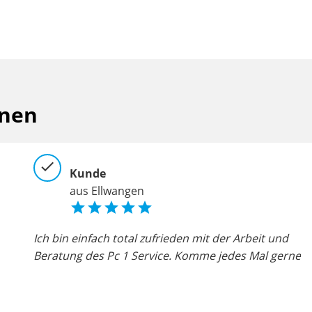
inen
check
c
Kunde
aus Ellwangen





 und
Ich bin einfach total zufrieden mit der Arbeit und
Se
st.
Beratung des Pc 1 Service. Komme jedes Mal gerne
s
Al