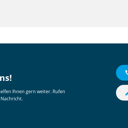
c
ns!
lfen Ihnen gern weiter. Rufen
e
 Nachricht.