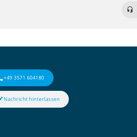
headset_mic
all
+49 3571 604180
dit
Nachricht hinterlassen