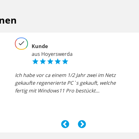
inen
check
check
chec
Kunde
Kunde
aus Hoyerswerda
aus Hoyerswerda










nder
Ich habe vor ca einem 1/2 Jahr zwei im Netz
Kundenfreundlich, Kompetent, ständige
Ein
gekaufte regenerierte PC`s gekauft, welche
Hilfsbereitschaft, Zuverlässig, Alles bestens.
Bera
…
fertig mit Windows11 Pro bestückt…
und 