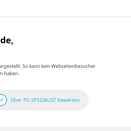
nde,
dargestellt. So kann kein Webseitenbesucher
en haben.
heck
Über PC-SPEZIALIST bewerten