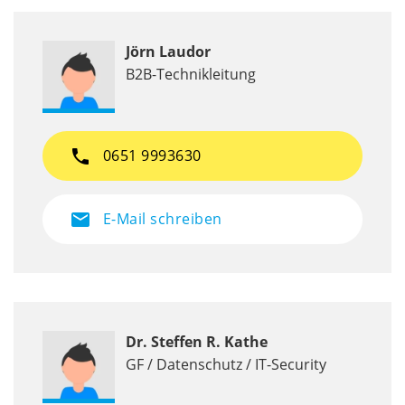
Jörn Laudor
B2B-Technikleitung
phone
0651 9993630
mail
E-Mail schreiben
Dr. Steffen R. Kathe
GF / Datenschutz / IT-Security