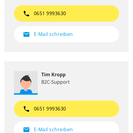
phone
0651 9993630
mail
E-Mail schreiben
Tim Kropp
B2C-Support
phone
0651 9993630
mail
E-Mail schreiben