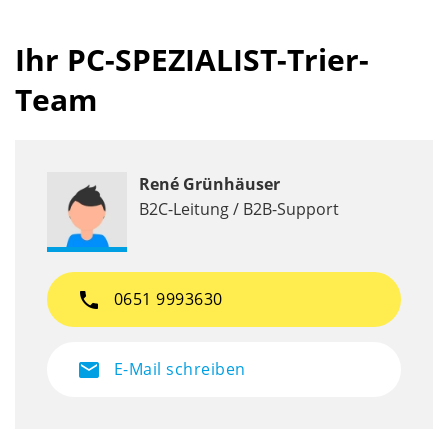
Ihr PC-SPEZIALIST-Trier-
Team
René Grünhäuser
B2C-Leitung / B2B-Support
phone
0651 9993630
mail
E-Mail schreiben