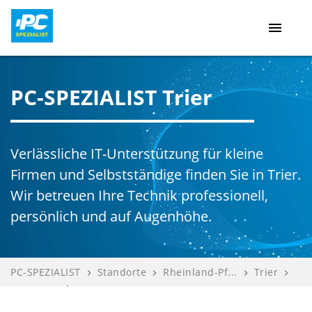
menu
PC-SPEZIALIST Trier
Verlässliche IT-Unterstützung für kleine
Firmen und Selbstständige finden Sie in Trier.
Wir betreuen Ihre Technik professionell,
persönlich und auf Augenhöhe.
PC-SPEZIALIST
Standorte
Rheinland-Pf...
Trier
navigate_next
navigate_next
navigate_next
navigate_next
TRIDAT GmbH