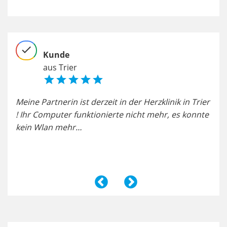
check
chec
Kunde
aus Trier





Meine Partnerin ist derzeit in der Herzklinik in Trier
Supe
rt
! Ihr Computer funktionierte nicht mehr, es konnte
die 
kein Wlan mehr…
Grat