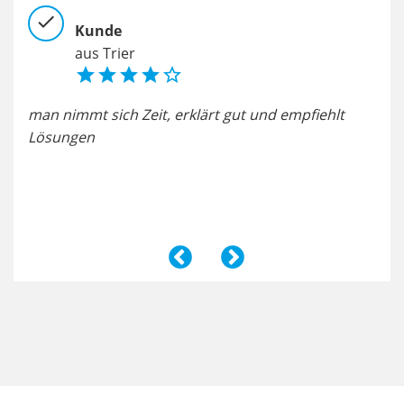
check
chec
Kunde
aus Trier





man nimmt sich Zeit, erklärt gut und empfiehlt
Mir
Lösungen
sch
geh