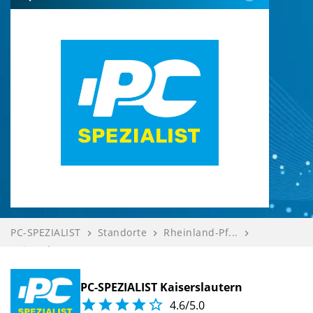
PC-SPEZIALIST
Standorte
Rheinland-Pf...
navigate_next
navigate_next
navigate_next
Kaiserslaute...
Systempartne...
Bewerten
navigate_next
navigate_next
PC-SPEZIALIST Kaiserslautern





4.6/5.0