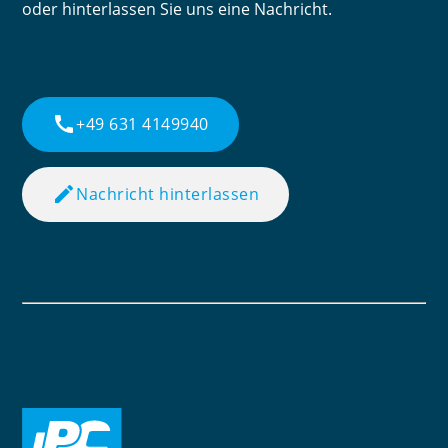
oder hinterlassen Sie uns eine Nachricht.
call
+49 631 4149940
edit
Nachricht hinterlassen