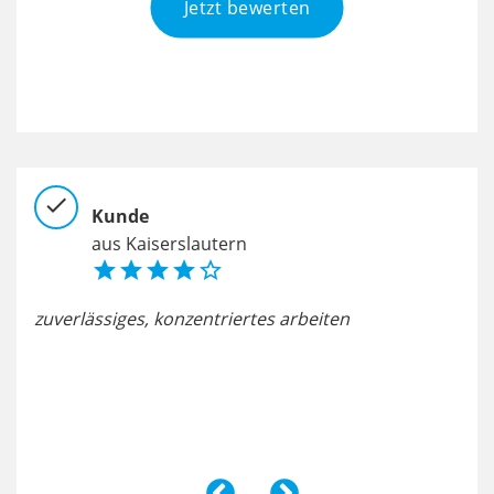
Jetzt bewerten
check
chec
Kunde
aus Kaiserslautern





zuverlässiges, konzentriertes arbeiten
alle