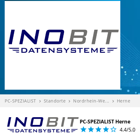
PC-SPEZIALIST
Standorte
Nordrhein-We...
Herne
navigate_next
navigate_next
navigate_next
INOBIT Daten...
Bewerten
navigate_next
navigate_next
PC-SPEZIALIST Herne





4.4/5.0