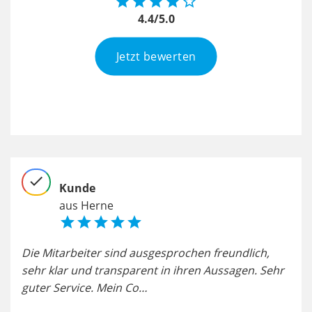





4.4/5.0
Jetzt bewerten
check
chec
Kunde
aus Herne





es
Die Mitarbeiter sind ausgesprochen freundlich,
Da 
habe
sehr klar und transparent in ihren Aussagen. Sehr
nach
guter Service. Mein Co…
der