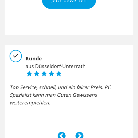
Jetzt bewerten
check
chec
Kunde
aus Düsseldorf-Unterrath





Top Service, schnell, und ein fairer Preis. PC
Komp
Spezialist kann man Guten Gewissens
Pre
weiterempfehlen.