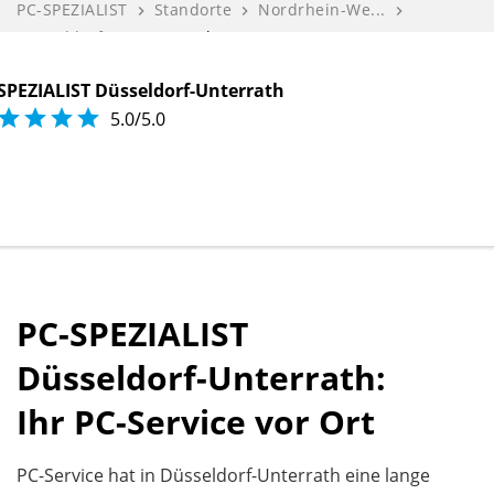
PC-SPEZIALIST
Standorte
Nordrhein-We...
navigate_next
navigate_next
navigate_next
Düsseldorf-...
YapTech!-Com...
navigate_next
SPEZIALIST Düsseldorf-Unterrath




5.0/5.0
PC-SPEZIALIST
Düsseldorf-Unterrath:
Ihr PC-Service vor Ort
PC-Service hat in Düsseldorf-Unterrath eine lange