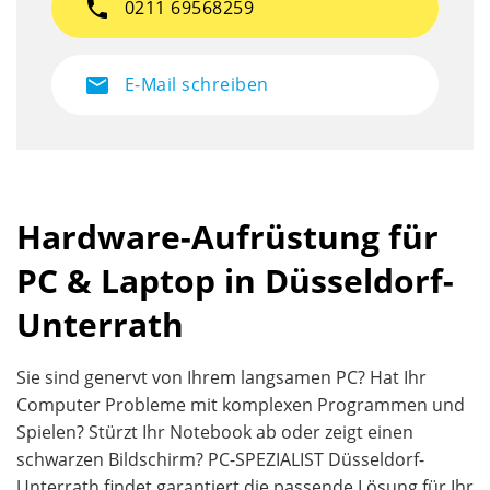
phone
0211 69568259
mail
E-Mail schreiben
Hardware-Aufrüstung für
PC & Laptop in Düsseldorf-
Unterrath
Sie sind genervt von Ihrem langsamen PC? Hat Ihr
Computer Probleme mit komplexen Programmen und
Spielen? Stürzt Ihr Notebook ab oder zeigt einen
schwarzen Bildschirm? PC-SPEZIALIST Düsseldorf-
Unterrath findet garantiert die passende Lösung für Ihr