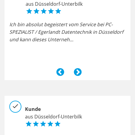
aus Düsseldorf-Unterbilk





te
Ich bin absolut begeistert vom Service bei PC-
Pri
SPEZIALIST / Egerlandt Datentechnik in Düsseldorf
schn
und kann dieses Unterneh…
Lei
check
chec
Kunde
aus Düsseldorf-Unterbilk




