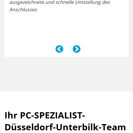
ausgezeichnete und schnelle Umstellung des
sup
e
Anschlusses
gut
herg
Ihr PC-SPEZIALIST-
Düsseldorf-Unterbilk-Team