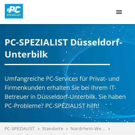
menu
PC-SPEZIALIST Düsseldorf-
Unterbilk
Umfangreiche PC-Services für Privat- und
Firmenkunden erhalten Sie bei Ihrem IT-
Betreuer in Düsseldorf-Unterbilk. Sie haben
PC-Probleme? PC-SPEZIALIST hilft!
PC-SPEZIALIST
Standorte
Nordrhein-We...
navigate_next
navigate_next
navigate_next