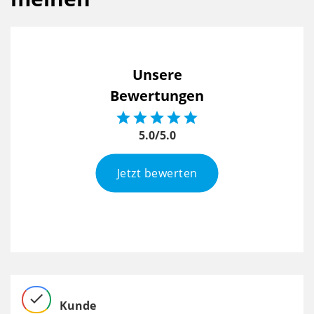
Unsere
Bewertungen





5.0/5.0
Jetzt bewerten
check
chec
Kunde