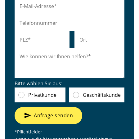
Bitte wählen Sie aus:
Privatkunde
Geschäftskunde
send
Anfrage senden
*Pflichtfelder