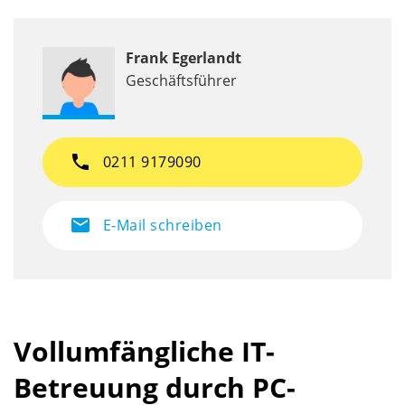
Frank Egerlandt
Geschäftsführer
phone
0211 9179090
mail
E-Mail schreiben
Vollumfängliche IT-
Betreuung durch PC-