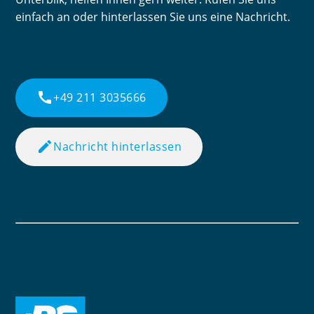
einfach an oder hinterlassen Sie uns eine Nachricht.
call
+49 211 3035666
edit
Nachricht hinterlassen