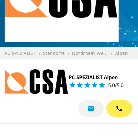
PC-SPEZIALIST
Standorte
Nordrhein-We...
Alpen
navigate_next
navigate_next
navigate_next
CSA Computer...
Bewerten
navigate_next
navigate_next
PC-SPEZIALIST Alpen





5.0/5.0
mail
call