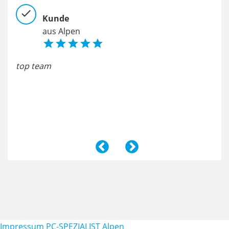
check
chec
Kunde
aus Alpen





top team
Sehr
u
fac
fair
Impressum PC-SPEZIALIST Alpen