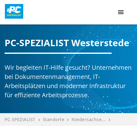
menu
PC-SPEZIALIST Westerstede
Wir begleiten IT-Hilfe gesucht? Unternehmen
bei Dokumentenmanagement, IT-
Arbeitsplätzen und moderner Infrastruktur
für effiziente Arbeitsprozesse.
PC-SPEZIALIST
Standorte
Niedersachse...
navigate_next
navigate_next
navigate_next
Westerstede
Think Digita...
navigate_next