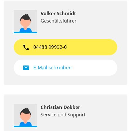
Volker Schmidt
Geschäftsführer
phone
04488 99992-0
mail
E-Mail schreiben
Christian Dekker
Service und Support