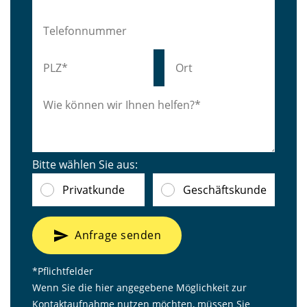
Bitte wählen Sie aus:
Privatkunde
Geschäftskunde
send
Anfrage senden
*Pflichtfelder
Wenn Sie die hier angegebene Möglichkeit zur
Kontaktaufnahme nutzen möchten, müssen Sie