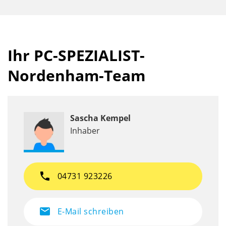
Ihr PC-SPEZIALIST-
Nordenham-Team
Sascha Kempel
Inhaber
phone
04731 923226
mail
E-Mail schreiben