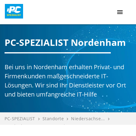
menu
PC-SPEZIALIST Nordenham
Bei uns in Nordenham erhalten Privat- und
Firmenkunden maßgeschneiderte IT-
Lösungen. Wir sind Ihr Dienstleister vor Ort
und bieten umfangreiche IT-Hilfe
PC-SPEZIALIST
Standorte
Niedersachse...
navigate_next
navigate_next
navigate_next
Nordenham
CTM IT-Servi...
navigate_next