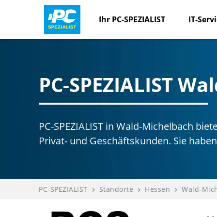
Ihr PC-SPEZIALIST
IT-Serv
PC-SPEZIALIST Wa
PC-SPEZIALIST in Wald-Michelbach biete
Privat- und Geschäftskunden. Sie haben
PC-SPEZIALIST
Standorte
Hessen
Wald-Mich
navigate_next
navigate_next
navigate_next