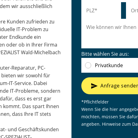
dem wir ausschließlich
ere Kunden zufrieden zu
viduelle IT-Problem zu
ivater Endkunde ein
n oder ob in Ihrer Firma
PEZIALIST Wald-Michelbach
Bitte wählen Sie aus:
Privatkunde
uter-Reparatur, PC-
bieten wir sowohl für
um-IT-Service. Dabei
send
Anfrage sende
ende IT-Probleme, sondern
afür, dass es erst gar
*Pflichtfelder
n kommt. Das spart Ihnen
Wenn Sie die hier angegeb
nen, dass Ihre IT stets
möchten, müssen Sie dafür
angeben. Hinweise zum Dat
ivat- und Geschäftskunden
PC-SPEZIALIST-