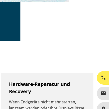
phone
Hardware-Reparatur und
Recovery
mail
Wenn Endgeräte nicht mehr starten,
langsam werden oder ihre Displays Risse
place