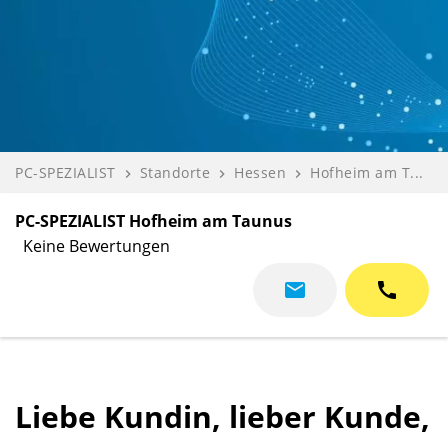
PC-SPEZIALIST
Standorte
Hessen
Hofheim am T...
navigate_next
navigate_next
navigate_next
RS Computer ...
Bewerten
navigate_next
navigate_next
PC-SPEZIALIST Hofheim am Taunus
Keine Bewertungen
mail
call
Liebe Kundin, lieber Kunde,