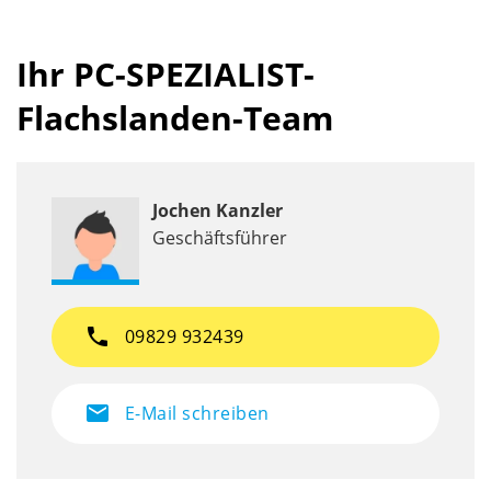
Ihr PC-SPEZIALIST-
Flachslanden-Team
Jochen Kanzler
Geschäftsführer
phone
09829 932439
mail
E-Mail schreiben