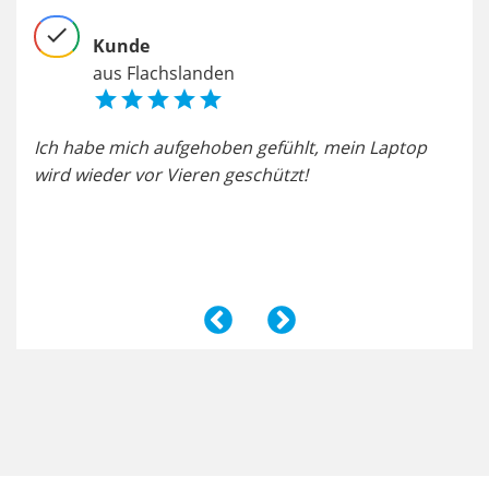
check
chec
Kunde
aus Flachslanden





Ich habe mich aufgehoben gefühlt, mein Laptop
Sup
wird wieder vor Vieren geschützt!
emp