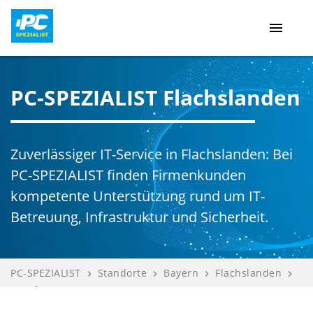
menu
PC-SPEZIALIST Flachslanden
Zuverlässiger IT-Service in Flachslanden: Bei
PC-SPEZIALIST finden Firmenkunden
kompetente Unterstützung rund um IT-
Betreuung, Infrastruktur und Sicherheit.
PC-SPEZIALIST
Standorte
Bayern
Flachslanden
navigate_next
navigate_next
navigate_next
navigate_next
Kanzler IT G...