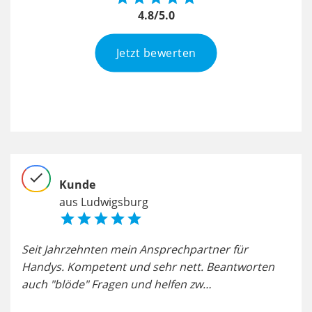
4.8/5.0
Jetzt bewerten
check
chec
Kunde
aus Ludwigsburg





eam
Seit Jahrzehnten mein Ansprechpartner für
Ich
ür
Handys. Kompetent und sehr nett. Beantworten
sich
auch "blöde" Fragen und helfen zw…
gut.