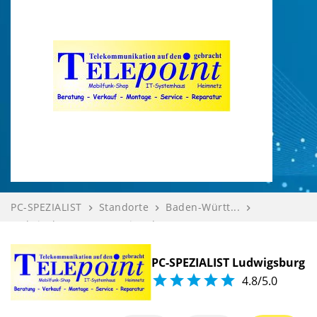
PC-SPEZIALIST
Standorte
Baden-Württ...
navigate_next
navigate_next
navigate_next
Ludwigsburg
TELEpoint Th...
Bewerten
navigate_next
navigate_next
PC-SPEZIALIST Ludwigsburg





4.8/5.0