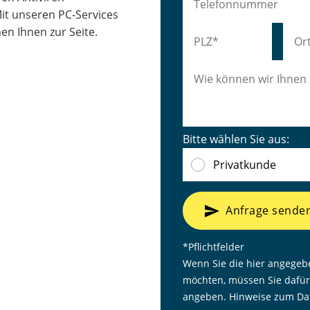
it unseren PC-Services
en Ihnen zur Seite.
Bitte wählen Sie aus:
Privatkunde
send
Anfrage sende
*Pflichtfelder
Wenn Sie die hier angegeb
möchten, müssen Sie dafür
angeben. Hinweise zum Dat