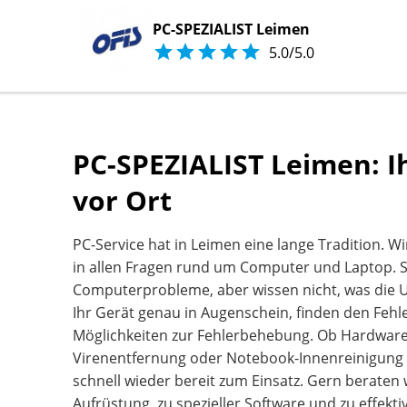
PC-SPEZIALIST Leimen





5.0/5.0
PC-SPEZIALIST Leimen: I
vor Ort
PC-Service hat in Leimen eine lange Tradition. W
in allen Fragen rund um Computer und Laptop. 
Computerprobleme, aber wissen nicht, was die 
Ihr Gerät genau in Augenschein, finden den Fehl
Möglichkeiten zur Fehlerbehebung. Ob Hardwar
Virenentfernung oder Notebook-Innenreinigung 
schnell wieder bereit zum Einsatz. Gern beraten 
Aufrüstung, zu spezieller Software und zu effekti