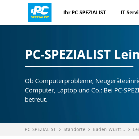
Ihr PC-SPEZIALIST
IT-Serv
PC-SPEZIALIST Le
Ob Computerprobleme, Neugeräteeinric
Computer, Laptop und Co.: Bei PC-SPEZ
betreut.
PC-SPEZIALIST
Standorte
Baden-Württ...
Le
navigate_next
navigate_next
navigate_next