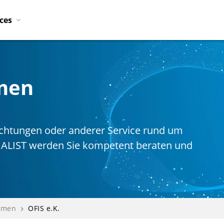
ices
imen
htungen oder anderer Service rund um
IALIST werden Sie kompetent beraten und
imen
OFIS e.K.
navigate_next