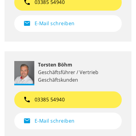
phone
03385 54940
mail
E-Mail schreiben
Torsten Böhm
Geschäftsführer / Vertrieb
Geschäftskunden
phone
03385 54940
mail
E-Mail schreiben