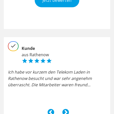
Jetzt bewerten
check
chec
Kunde
aus Rathenow





ung.
Ich habe vor kurzem den Telekom Laden in
Toll
Rathenow besucht und war sehr angenehm
Sho
überrascht. Die Mitarbeiter waren freund…