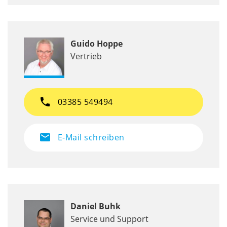
Guido Hoppe
Vertrieb
phone
03385 549494
mail
E-Mail schreiben
Daniel Buhk
Service und Support