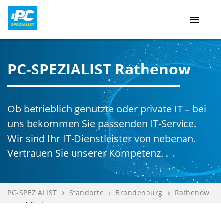
menu
PC-SPEZIALIST Rathenow
Ob betrieblich genutzte oder private IT – bei
uns bekommen Sie passenden IT-Service.
Wir sind Ihr IT-Dienstleister von nebenan.
Vertrauen Sie unserer Kompetenz.
PC-SPEZIALIST
Standorte
Brandenburg
Rathenow
navigate_next
navigate_next
navigate_next
Poldi electr...
navigate_next