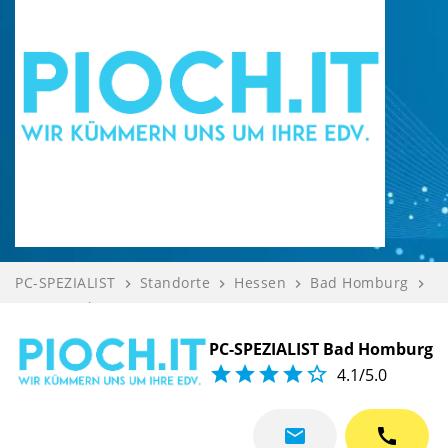
PC-SPEZIALIST
Standorte
Hessen
Bad Homburg
navigate_next
navigate_next
navigate_next
navigate_next
PIOCH GmbH P...
Kompetenzen
navigate_next
PC-SPEZIALIST Bad Homburg





4.1/5.0
mail
call