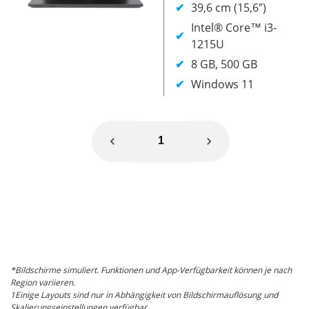
8 GB, 256 GB
39,6 cm (15,6″)
35,6 cm (14″)
Windows 11
Intel® Core™ i3-
Intel® Core™ Ultra
1215U
7 155H
8 GB, 500 GB
16 GB, 1 TB
Windows 11
Windows 11
1
*Bildschirme simuliert. Funktionen und App-Verfügbarkeit können je nach
Region variieren.
1Einige Layouts sind nur in Abhängigkeit von Bildschirmauflösung und
Skalierungseinstellungen verfügbar.