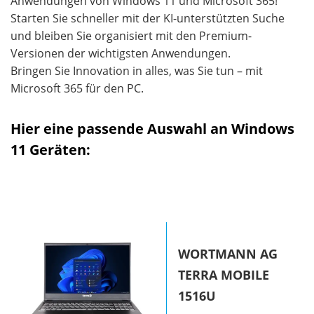
Anwendungen von Windows 11 und Microsoft 365!
Starten Sie schneller mit der KI-unterstützten Suche
und bleiben Sie organisiert mit den Premium-
Versionen der wichtigsten Anwendungen.
Bringen Sie Innovation in alles, was Sie tun – mit
Microsoft 365 für den PC.
Hier eine passende Auswahl an Windows
11 Geräten:
WORTMANN AG
Lenovo V15
ASUS Zenbook 14
TERRA MOBILE
OLED UX3405MA-
39,6 cm (15,6″)
1516U
PP239W
Pentium N6000