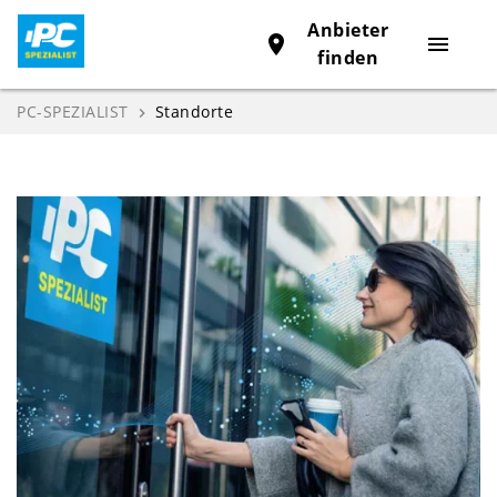
Anbieter
place
menu
finden
PC-SPEZIALIST
Standorte
navigate_next