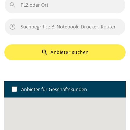
search
Anbieter suchen
Anbieter für Geschäftskunden