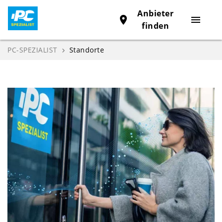
Anbieter
place
menu
finden
PC-SPEZIALIST
Standorte
navigate_next