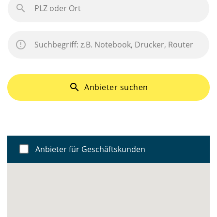
search
Anbieter suchen
Anbieter für Geschäftskunden