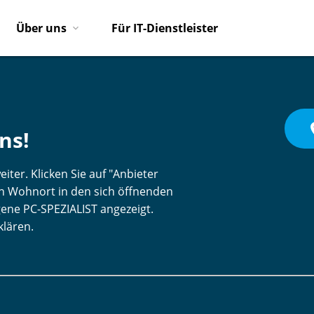
Über uns
Für IT-Dienstleister
pl
ns!
iter. Klicken Sie auf "Anbieter
ren Wohnort in den sich öffnenden
gene PC-SPEZIALIST angezeigt.
klären.