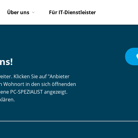
Über uns
Für IT-Dienstleister
pl
ns!
iter. Klicken Sie auf "Anbieter
ren Wohnort in den sich öffnenden
gene PC-SPEZIALIST angezeigt.
klären.