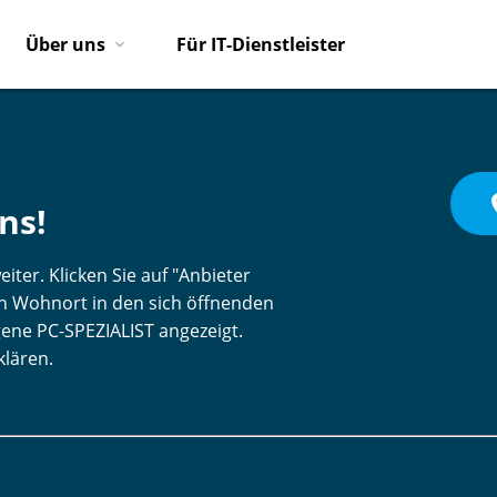
Über uns
Für IT-Dienstleister
pl
ns!
iter. Klicken Sie auf "Anbieter
ren Wohnort in den sich öffnenden
gene PC-SPEZIALIST angezeigt.
klären.