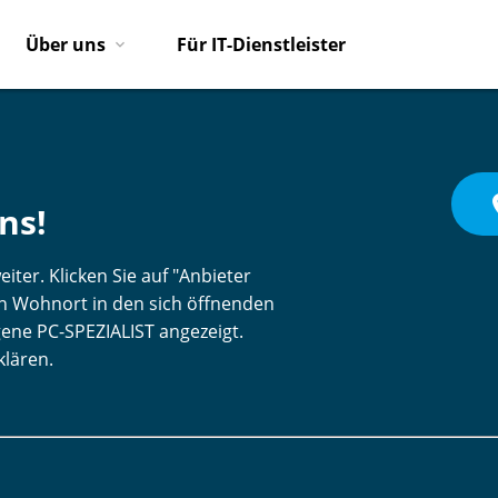
Über uns
Für IT-Dienstleister
pl
ns!
iter. Klicken Sie auf "Anbieter
ren Wohnort in den sich öffnenden
gene PC-SPEZIALIST angezeigt.
klären.