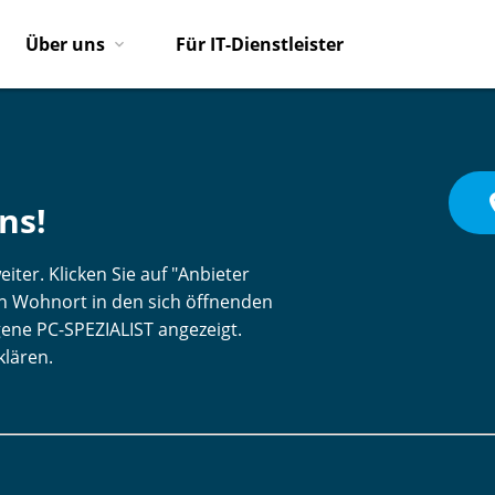
Über uns
Für IT-Dienstleister
pl
ns!
iter. Klicken Sie auf "Anbieter
ren Wohnort in den sich öffnenden
gene PC-SPEZIALIST angezeigt.
klären.